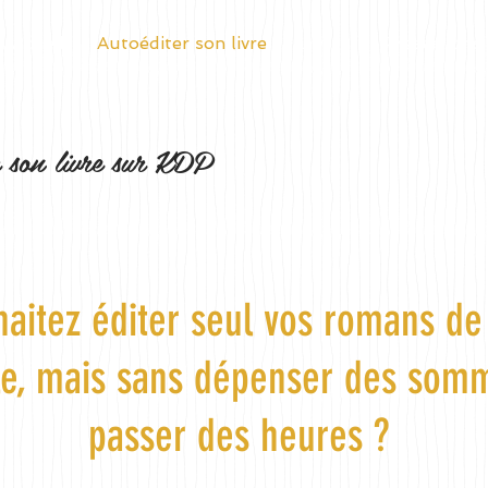
Accueil
Autoéditer son livre
Livres
Prestations
 son livre sur KDP
haitez éditer seul vos romans d
le, mais sans dépenser des somme
passer des heures ?