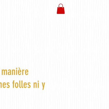
Boutique
Contact pro
e manière
s folles ni y