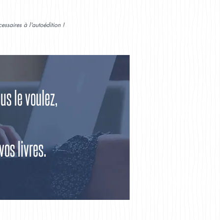
ssaires à l'autoédition !
us le voulez,
vos livres.