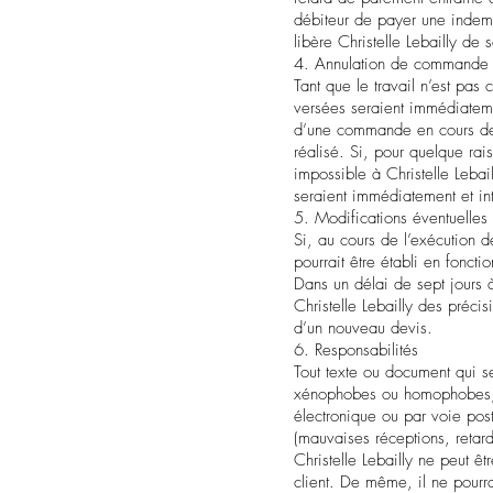
débiteur de payer une indemn
libère Christelle Lebailly de
4. Annulation de commande
Tant que le travail n’est p
versées seraient immédiateme
d’une commande en cours de ré
réalisé. Si, pour quelque rai
impossible à Christelle Lebai
seraient immédiatement et i
5. Modifications éventuelles
Si, au cours de l’exécution d
pourrait être établi en fonc
Dans un délai de sept jours à
Christelle Lebailly des précis
d’un nouveau devis.
6. Responsabilités
Tout texte ou document qui se
xénophobes ou homophobes, ap
électronique ou par voie post
(mauvaises réceptions, retards
Christelle Lebailly ne peut ê
client. De même, il ne pourr