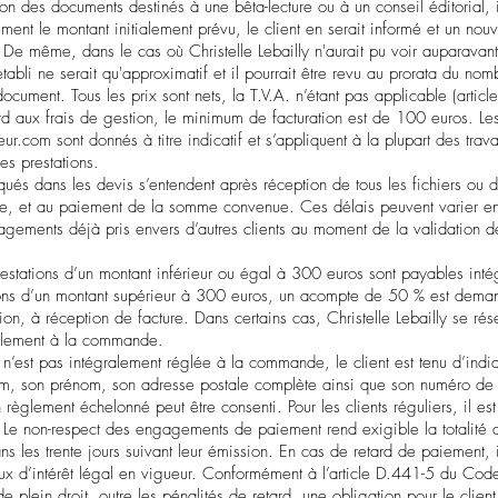
on des documents destinés à une bêta-lecture ou à un conseil éditorial, il
ment le montant initialement prévu, le client en serait informé et un nou
De même, dans le cas où Christelle Lebailly n'aurait pu voir auparavant l
 établi ne serait qu'approximatif et il pourrait être revu au prorata du no
ocument. Tous les prix sont nets, la T.V.A. n’étant pas applicable (arti
 aux frais de gestion, le minimum de facturation est de 100 euros. Les t
teur.com
sont donnés à titre indicatif et s’appliquent à la plupart des trav
es prestations.
iqués dans les devis s’entendent après réception de tous les fichiers ou
e, et au paiement de la somme convenue. Ces délais peuvent varier en
agements déjà pris envers d’autres clients au moment de la validation
restations d’un montant inférieur ou égal à 300 euros sont payables inté
ions d’un montant supérieur à 300 euros, un acompte de 50 % est dem
tion, à réception de facture. Dans certains cas, Christelle Lebailly se rés
èglement à la commande.
 n’est pas intégralement réglée à la commande, le client est tenu d’indiq
om, son prénom, son adresse postale complète ainsi que son numéro de
 règlement échelonné peut être consenti. Pour les clients réguliers, il es
. Le non-respect des engagements de paiement rend exigible la totalité 
ns les trente jours suivant leur émission. En cas de retard de paiement, 
aux d’intérêt légal en vigueur. Conformément à l’article D.441-5 du Co
e plein droit, outre les pénalités de retard, une obligation pour le client