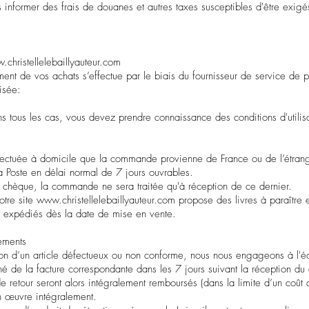
informer des frais de douanes et autres taxes susceptibles d'être exigés
christellelebaillyauteur.com
ment de vos achats s’effectue par le biais du fournisseur de service de 
isée:
s tous les cas, vous devez prendre connaissance des conditions d'utilis
 effectuée à domicile que la commande provienne de France ou de l’étrang
la Poste en délai normal de 7 jours ouvrables.
chèque, la commande ne sera traitée qu'à réception de ce dernier.
otre site
www.christellelebaillyauteur.com
propose des livres à paraître
nt expédiés dès la date de mise en vente.
ements
on d’un article défectueux ou non conforme, nous nous engageons à l'é
né de la facture correspondante dans les 7 jours suivant la réception du
de retour seront alors intégralement remboursés (dans la limite d’un coû
n œuvre intégralement.