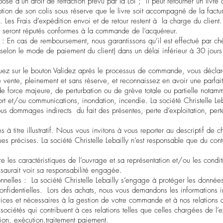
spose d’un droit de rétraction prévu par la Loi ; il peut retourner un livre
tion de son colis sous réserve que le livre soit accompagné de la factu
 Les Frais d’expédition envoi et de retour restent à la charge du client
rés seront réputés conformes à la commande de l’acquéreur.
: En cas de remboursement, nous garantissons qu’il est effectué par ch
(selon le mode de paiement du client) dans un délai inférieur à 30 jours
quez sur le bouton Validez après le processus de commande, vous décla
de vente, pleinement et sans réserve, et reconnaissez en avoir une parfa
 de force majeure, de perturbation ou de grève totale ou partielle notam
rt et/ou communications, inondation, incendie. La société Christelle Le
us dommages indirects du fait des présentes, perte d’exploitation, perte
à titre illustratif. Nous vous invitons à vous reporter au descriptif de
ques précises. La société Christelle Lebailly n’est responsable que du co
re les caractéristiques de l’ouvrage et sa représentation et/ou les condit
e saurait voir sa responsabilité engagée.
nnelles : La société Christelle Lebailly s’engage à protéger les données
 confidentielles. Lors des achats, nous vous demandons les informations 
rvices et nécessaires à la gestion de votre commande et à nos relations 
sociétés qui contribuent à ces relations telles que celles chargées de l’
on, exécution,traitement paiement.