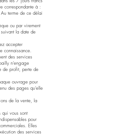
 dans les 7 jours francs
re correspondante à :
. Au terme de ce délai
èque ou par virement
 suivant la date de
rez accepter
ite connaissance.
ment des services
bailly n’engage
 de profit, perte de
 chaque ouvrage pour
ntenu des pages qu’elle
ions de la vente, la
 qui vous sont
indispensables pour
commerciales. Elles
exécution des services