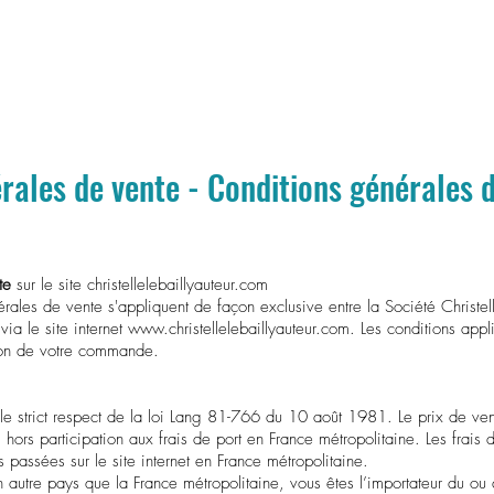
Accueil
Autoéditer son livre
Livres
Prestations
rales de vente - Conditions générales d'
nte
sur le site christellelebaillyauteur.com
rales de vente s'appliquent de façon exclusive entre la Société Christell
via le site internet
www.christellelebaillyauteur.com
. Les conditions appl
ion de votre commande.
s le strict respect de la loi Lang 81-766 du 10 août 1981. Le prix de ve
 hors participation aux frais de port en France métropolitaine. Les frais 
ssées sur le site internet en France métropolitaine.
utre pays que la France métropolitaine, vous êtes l’importateur du ou