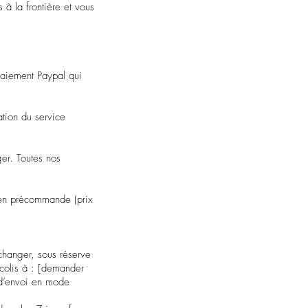
 à la frontière et vous
paiement Paypal qui
ation du service
er. Toutes nos
 en précommande (prix
changer, sous réserve
 colis à : [demander
t d’envoi en mode