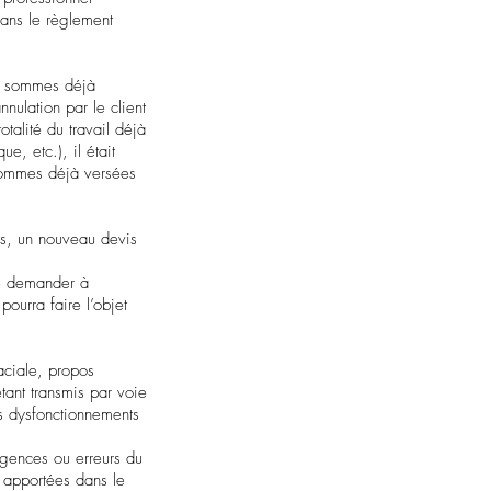
dans le règlement
es sommes déjà
nulation par le client
talité du travail déjà
e, etc.), il était
 sommes déjà versées
tes, un nouveau devis
 de demander à
pourra faire l’objet
raciale, propos
ant transmis par voie
ls dysfonctionnements
ligences ou erreurs du
s apportées dans le