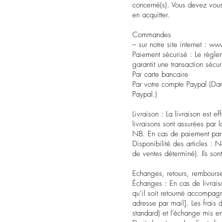
concerné(s). Vous devez vous 
en acquitter.
Commandes
– sur notre site internet :
www.
Paiement sécurisé : Le règle
garantit une transaction sécur
Par carte bancaire
Par votre compte Paypal (Dan
Paypal.)
Livraison : La livraison est
livraisons sont assurées par 
NB. En cas de paiement par 
Disponibilité des articles : N
de ventes déterminé). Ils so
Echanges, retours, rembours
Échanges : En cas de livrais
qu’il soit retourné accompag
adresse par mail]. Les frais 
standard) et l’échange mis e