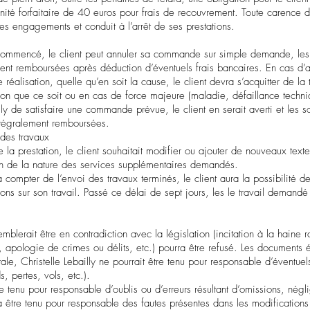
ité forfaitaire de 40 euros pour frais de recouvrement. Toute carence 
 ses engagements et conduit à l’arrêt de ses prestations.
as commencé, le client peut annuler sa commande sur simple demande, l
nt remboursées après déduction d’éventuels frais bancaires. En cas d’an
alisation, quelle qu’en soit la cause, le client devra s’acquitter de la to
son que ce soit ou en cas de force majeure (maladie, défaillance techniqu
lly de satisfaire une commande prévue, le client en serait averti et les
ntégralement remboursées.
 des travaux
e la prestation, le client souhaitait modifier ou ajouter de nouveaux tex
tion de la nature des services supplémentaires demandés.
 compter de l’envoi des travaux terminés, le client aura la possibilité
ions sur son travail. Passé ce délai de sept jours, les le travail demandé 
mblerait être en contradiction avec la législation (incitation à la haine 
ologie de crimes ou délits, etc.) pourra être refusé. Les documents ét
ale, Christelle Lebailly ne pourrait être tenu pour responsable d’éventue
, pertes, vols, etc.).
tre tenu pour responsable d’oublis ou d’erreurs résultant d’omissions, nég
a être tenu pour responsable des fautes présentes dans les modification