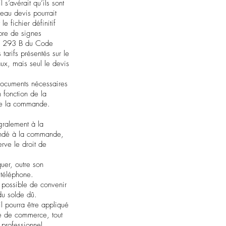
 s’avérait qu’ils sont
veau devis pourrait
e fichier définitif
mbre de signes
cle 293 B du Code
arifs présentés sur le
aux, mais seul le devis
 documents nécessaires
 fonction de la
 de la commande.
gralement à la
andé à la commande,
erve le droit de
uer, outre son
 téléphone.
t possible de convenir
du solde dû.
il pourra être appliqué
de de commerce, tout
 professionnel