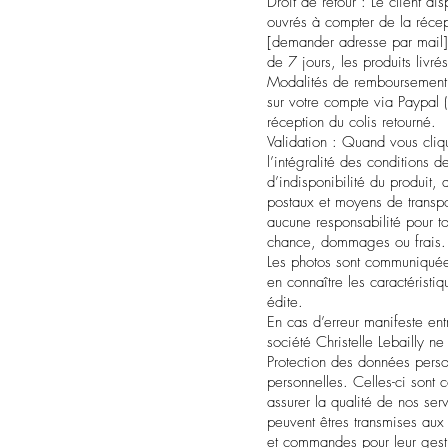
Droit de retour : Le client di
ouvrés à compter de la récep
[demander adresse par mail].
de 7 jours, les produits liv
Modalités de remboursement 
sur votre compte via Paypal 
réception du colis retourné.
Validation : Quand vous cli
l’intégralité des conditions 
d’indisponibilité du produit,
postaux et moyens de transpo
aucune responsabilité pour to
chance, dommages ou frais.
Les photos sont communiquées 
en connaître les caractéristi
édite.
En cas d’erreur manifeste ent
société Christelle Lebailly n
Protection des données perso
personnelles. Celles-ci sont
assurer la qualité de nos se
peuvent êtres transmises aux 
et commandes pour leur gesti