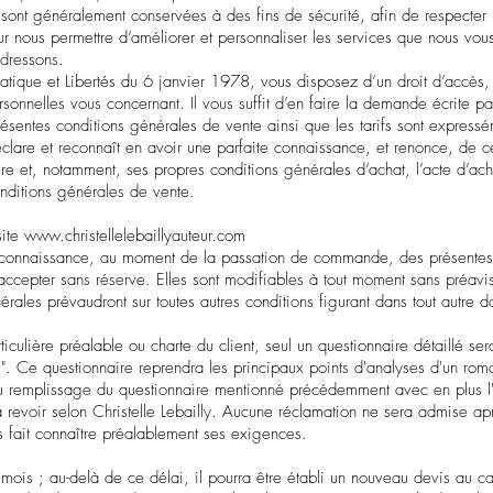
sont généralement conservées à des fins de sécurité, afin de respecter 
ur nous permettre d’améliorer et personnaliser les services que nous vou
dressons.
tique et Libertés du 6 janvier 1978, vous disposez d’un droit d’accès, d
onnelles vous concernant. Il vous suffit d’en faire la demande écrite pa
résentes conditions générales de vente ainsi que les tarifs sont express
éclare et reconnaît en avoir une parfaite connaissance, et renonce, de ce
re et, notamment, ses propres conditions générales d’achat, l’acte d’ach
onditions générales de vente.
site
www.christellelebaillyauteur.com
is connaissance, au moment de la passation de commande, des présentes
accepter sans réserve. Elles sont modifiables à tout moment sans préavi
rales prévaudront sur toutes autres conditions figurant dans tout autre 
ulière préalable ou charte du client, seul un questionnaire détaillé ser
". Ce questionnaire reprendra les principaux points d'analyses d'un rom
 au remplissage du questionnaire mentionné précédemment avec en plus l'
à revoir selon Christelle Lebailly. Aucune réclamation ne sera admise ap
pas fait connaître préalablement ses exigences.
mois ; au-delà de ce délai, il pourra être établi un nouveau devis au cas