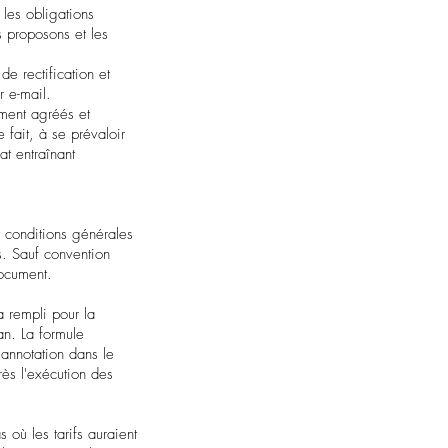
les obligations
s proposons et les
e rectification et
r e-mail.
ément agréés et
 fait, à se prévaloir
at entraînant
 conditions générales
s. Sauf convention
document.
a rempli pour la
an. La formule
annotation dans le
rès l'exécution des
 où les tarifs auraient