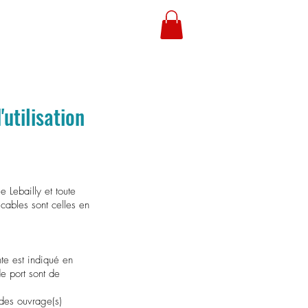
Boutique
Contact pro
utilisation
e Lebailly et toute
icables sont celles en
nte est indiqué en
de port sont de
 des ouvrage(s)