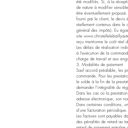
été modifiés. Si, à la récepti
de nature à modifier sensible
être éventuellement proposé. 
fourni par le client, le devis
réellement contenus dans le d
général des impôts). Eu égard
site
www.christellelebaillyau
reçu mentionne le coût réel d
Les délais de réalisation ind
à l’exécution de la command
charge de travail et aux eng
3. Modalités de paiement
Sauf accord préalable, les p
commande. Pour les prestat
le solde à la fin de la presta
demander l’intégralité du r
Dans les cas où la prestation
adresse électronique, son n
Dans certaines conditions, un
d’une facturation périodique
Les factures sont payables da
des pénalités de retard au t
retard de paiement entraîne d