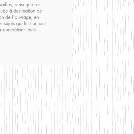
ailles, ainsi que ses
Tube à destination de
ion de l'ouvrage, en
sujets qui lui tiennent
 concrétiser leurs